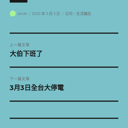
作
發
分
aliok
2022 年 3 月 3 日
公司
、
生活雜記
者
佈
類
日
期:
文
上一篇文章
章
大伯下班了
上
一
導
篇
覽
文
下一篇文章
章:
3月3日全台大停電
下
一
篇
文
章: