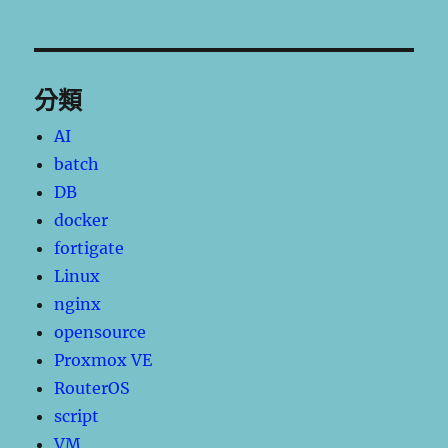
分類
AI
batch
DB
docker
fortigate
Linux
nginx
opensource
Proxmox VE
RouterOS
script
VM