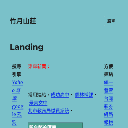
竹月山莊
選單
Landing
搜尋
東森新聞：
方便
引擎
連結
Yaho
統一
o 奇
發票
常用連結，
成功高中
‧
儒林補課
‧
摩
台灣
景美女中
goog
彩券
北市教育局繳費系統
‧
le 孤
網路
狗
報稅
新台幣的匯率