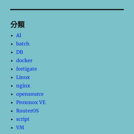
分類
AI
batch
DB
docker
fortigate
Linux
nginx
opensource
Proxmox VE
RouterOS
script
VM