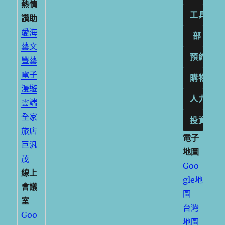
熱情
讚助
愛海
藝文
豐藝
電子
漫遊
雲端
全家
旅店
電子
巨汎
地圖
茂
Goo
線上
gle地
會議
圖
室
台灣
Goo
地圖