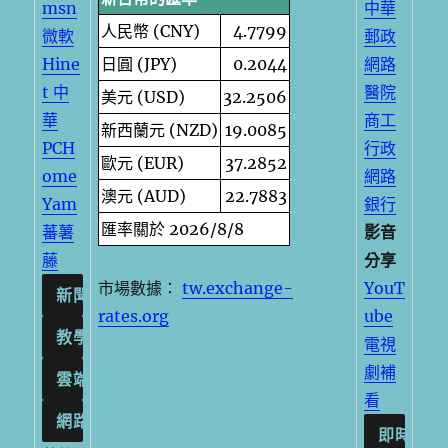
msn
中華
人民幣 (CNY)
4.7799
微軟
郵政
Hine
日圓 (JPY)
0.2044
網路
t 中
醫院
美元 (USD)
32.2506
華
商工
新西蘭元 (NZD)
19.0085
PCH
行政
歐元 (EUR)
37.2852
ome
網路
澳元 (AUD)
22.7883
Yam
銀行
匯率關於 2026/8/8
蕃薯
影音
藤
分享
市場數據：
tw.exchange-
YouT
rates.org
ube
電視
劇補
看