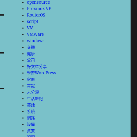
opensource
Proxmox VE
RouterOS
script
VM
VMWare
windows
交通
健康
公司
好文章分享
學習WordPress
家庭
常識
未分類
生活雜記
笑話
系統
網路
設備
資安