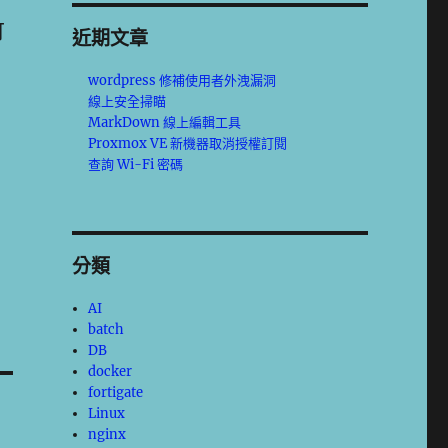
可
近期文章
wordpress 修補使用者外洩漏洞
線上安全掃瞄
MarkDown 線上編輯工具
Proxmox VE 新機器取消授權訂閱
查詢 Wi-Fi 密碼
分類
AI
batch
DB
docker
fortigate
Linux
nginx