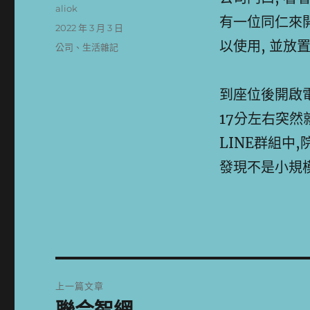
作
aliok
有一位同仁來開
者
發
2022 年 3 月 3 日
佈
以使用, 並放
分
公司
、
生活雜記
日
類
期:
到座位後開啟電
17分左右突然
LINE群組中,
發現不是小規
文
上一篇文章
章
上