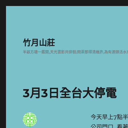
竹月山莊
半畝方塘一鑑開,天光雲影共徘徊;問渠那得清幾許,為有源頭活水
3月3日全台大停電
今天早上7點半
公司門口, 看