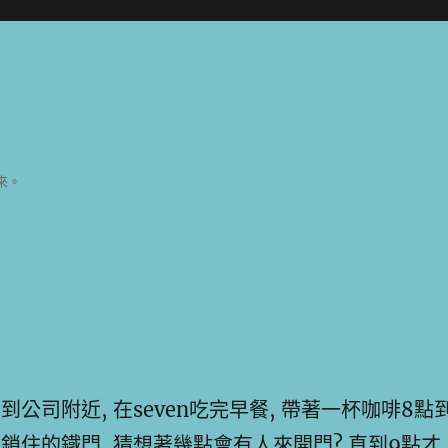
來。
到公司附近, 在seven吃完早餐, 帶著一杯咖啡8點
著鎖住的鐵門, 猜想著幾點會有人來開門? 直到9點才