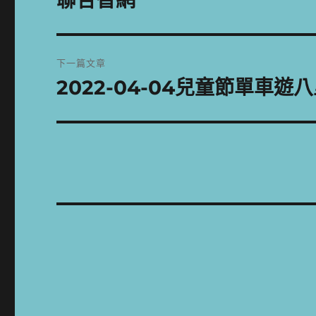
聯合智網
一
導
篇
覽
文
下一篇文章
章:
2022-04-04兒童節單車遊
下
一
篇
文
章: