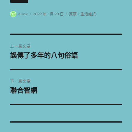
作
發
分
aliok
2022 年 1 月 28 日
家庭
、
生活雜記
者
佈
類
日
期:
文
上一篇文章
章
誤傳了多年的八句俗語
上
一
導
篇
覽
文
下一篇文章
章:
聯合智網
下
一
篇
文
章: