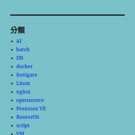
分類
AI
batch
DB
docker
fortigate
Linux
nginx
opensource
Proxmox VE
RouterOS
script
VM