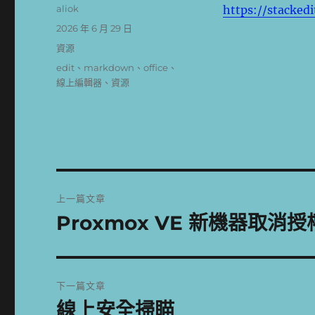
作
aliok
https://stackedi
者
發
2026 年 6 月 29 日
佈
分
資源
日
類
標
edit
、
markdown
、
office
、
期:
籤
線上編輯器
、
資源
文
上一篇文章
章
Proxmox VE 新機器取消
上
一
導
篇
覽
文
下一篇文章
章:
線上安全掃瞄
下