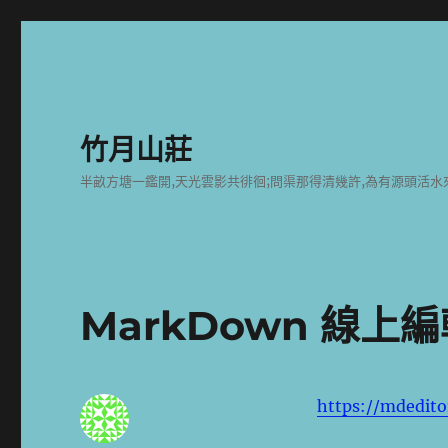
竹月山莊
半畝方塘一鑑開,天光雲影共徘徊;問渠那得清幾許,為有源頭活水
MarkDown 線上
https://mdedito