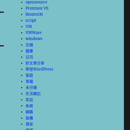
opensource
Proxmox VE
RouterOS
script
VM
VMWare
windows
交通
健康
公司
好文章分享
學習WordPress
家庭
常識
未分類
生活雜記
笑話
系統
網路
設備
資安