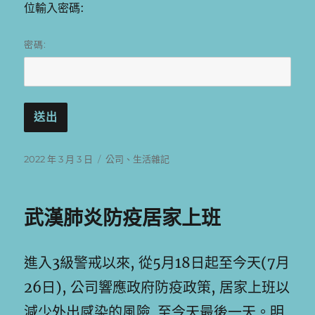
位輸入密碼:
密碼:
發
分
2022 年 3 月 3 日
公司
、
生活雜記
佈
類
日
期:
武漢肺炎防疫居家上班
進入3級警戒以來, 從5月18日起至今天(7月
26日), 公司響應政府防疫政策, 居家上班以
減少外出感染的風險. 至今天最後一天。明