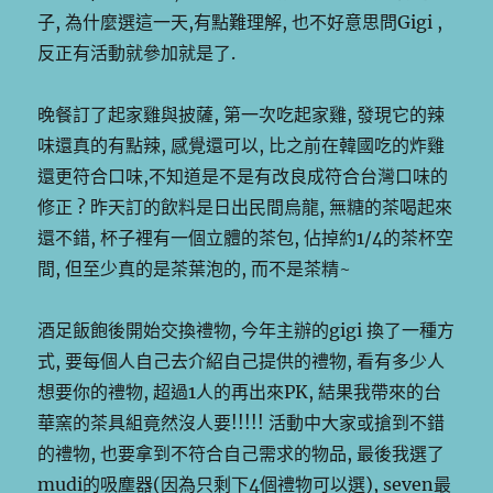
子, 為什麼選這一天,有點難理解, 也不好意思問Gigi ,
反正有活動就參加就是了.
晚餐訂了起家雞與披薩, 第一次吃起家雞, 發現它的辣
味還真的有點辣, 感覺還可以, 比之前在韓國吃的炸雞
還更符合口味,不知道是不是有改良成符合台灣口味的
修正 ? 昨天訂的飲料是日出民間烏龍, 無糖的茶喝起來
還不錯, 杯子裡有一個立體的茶包, 佔掉約1/4的茶杯空
間, 但至少真的是茶葉泡的, 而不是茶精~
酒足飯飽後開始交換禮物, 今年主辦的gigi 換了一種方
式, 要每個人自己去介紹自己提供的禮物, 看有多少人
想要你的禮物, 超過1人的再出來PK, 結果我帶來的台
華窯的茶具組竟然沒人要!!!!! 活動中大家或搶到不錯
的禮物, 也要拿到不符合自己需求的物品, 最後我選了
mudi的吸塵器(因為只剩下4個禮物可以選), seven最