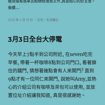
龍哥還幫我拿去給總經理簽文件,真是貼心的好主管。
後續….
發
分
2022 年 4 月 18 日
公司
、
生活雜記
佈
類
日
期:
3月3日全台大停電
今天早上7點半到公司附近, 在seven吃完
早餐, 帶著一杯咖啡8點到公司門口, 看著鎖
住的鐵門, 猜想著幾點會有人來開門? 直到
9點才有一位同仁來開門, 說她叫Amy,並熱
心的介紹公司有咖啡及茶包可以使用, 並放
置位址介紹讓我知道, 真是很感謝她。