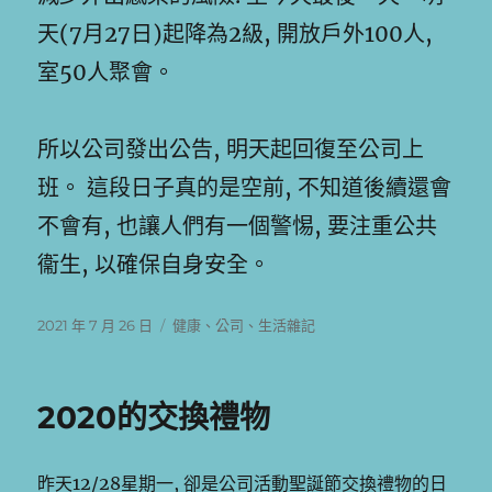
天(7月27日)起降為2級, 開放戶外100人,
室50人聚會。
所以公司發出公告, 明天起回復至公司上
班。 這段日子真的是空前, 不知道後續還會
不會有, 也讓人們有一個警惕, 要注重公共
衞生, 以確保自身安全。
發
分
2021 年 7 月 26 日
健康
、
公司
、
生活雜記
佈
類
日
期:
2020的交換禮物
昨天12/28星期一, 卻是公司活動聖誕節交換禮物的日