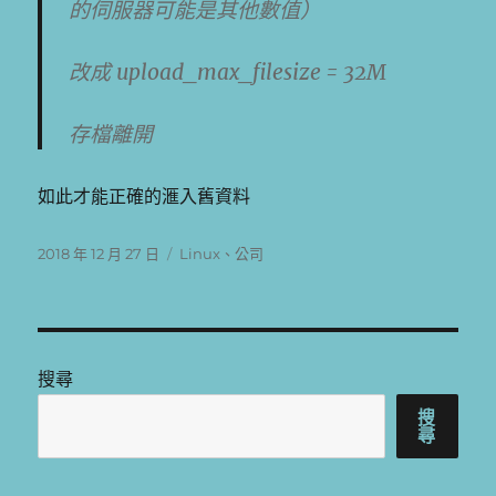
的伺服器可能是其他數值）
改成
upload_max_filesize = 32M
存檔離開
如此才能正確的滙入舊資料
發
分
2018 年 12 月 27 日
Linux
、
公司
佈
類
日
期:
搜尋
搜
尋