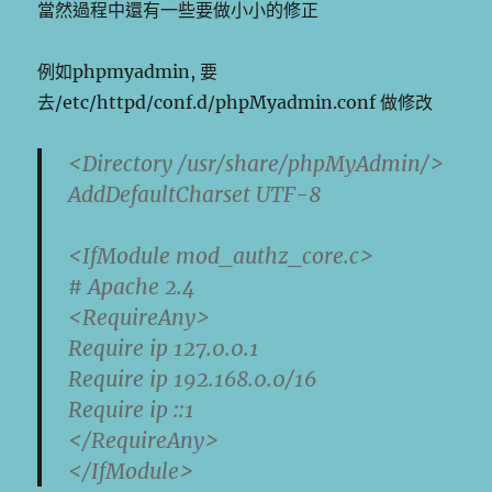
當然過程中還有一些要做小小的修正
例如phpmyadmin, 要
去/etc/httpd/conf.d/phpMyadmin.conf 做修改
<Directory /usr/share/phpMyAdmin/>
AddDefaultCharset UTF-8
<IfModule mod_authz_core.c>
# Apache 2.4
<RequireAny>
Require ip 127.0.0.1
Require ip 192.168.0.0/16
Require ip ::1
</RequireAny>
</IfModule>