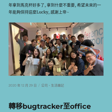
年拿到馬克杯好多了, 拿到什麼不重要, 希望未來的一
年能夠保持這麼Lucky, 感謝上帝~
發
分
2020 年 12 月 29 日
公司
、
生活雜記
佈
類
日
期:
轉移bugtracker至office