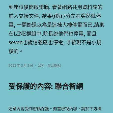
到座位後開啟電腦, 看著網路共用資料夾的
前人交接文件, 結果9點17分左右突然就停
電, 一開始還以為是這棟大樓停電而已,結果
在LINE群組中,院長說他們也停電, 而且
seven也說信義區也停電, 才發現不是小規
模的。
發
分
2022 年 3 月 3 日
公司
、
生活雜記
佈
類
日
期:
受保護的內容: 聯合智網
這篇內容受到密碼保護。如需檢視內容，請於下方欄