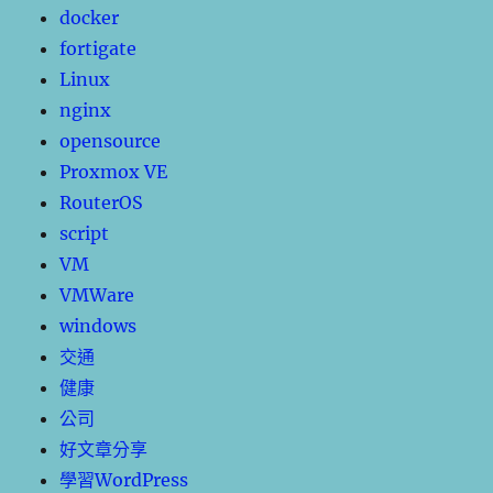
docker
fortigate
Linux
nginx
opensource
Proxmox VE
RouterOS
script
VM
VMWare
windows
交通
健康
公司
好文章分享
學習WordPress