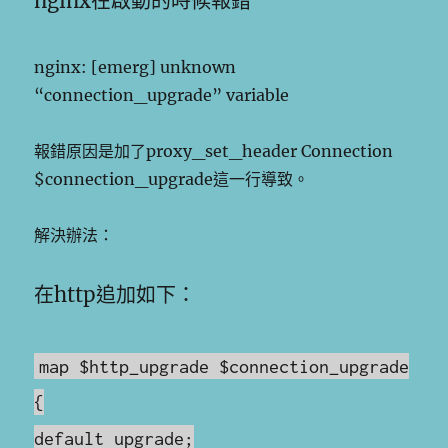
nginx在啟動的時候報錯
nginx: [emerg] unknown
“connection_upgrade” variable
報錯原因是加了proxy_set_header Connection
$connection_upgrade這一行導致。
解決辦法：
在http追加如下：
map $http_upgrade $connection_upgrade
{
default upgrade;