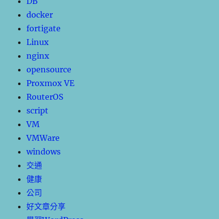
DB
docker
fortigate
Linux
nginx
opensource
Proxmox VE
RouterOS
script
VM
VMWare
windows
交通
健康
公司
好文章分享