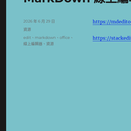
發
2026 年 6 月 29 日
https://mdedito
佈
分
資源
日
類
標
edit
、
markdown
、
office
、
https://stackedi
期:
籤
線上編輯器
、
資源