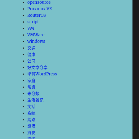
opensource
Proxmox VE
RouterOS
script
VM
VMWare
windows
交通
健康
公司
好文章分享
學習WordPress
家庭
常識
未分類
生活雜記
笑話
系統
網路
設備
資安