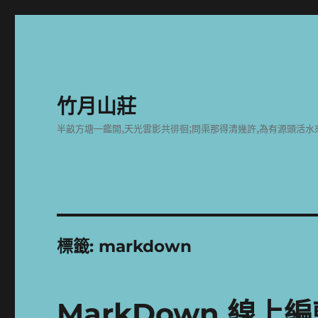
竹月山莊
半畝方塘一鑑開,天光雲影共徘徊;問渠那得清幾許,為有源頭活水
標籤:
markdown
MarkDown 線上