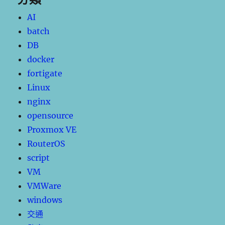
AI
batch
DB
docker
fortigate
Linux
nginx
opensource
Proxmox VE
RouterOS
script
VM
VMWare
windows
交通