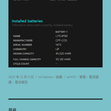
發
分
標
2021 年 12 月 9 日
windows
、
設備
win10
、
筆電
、
電池健
佈
類
籤
康
、
電池報告
日
期:
搜尋