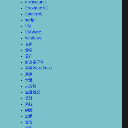
opensource
Proxmox VE
RouterOS
script
VM
VMWare
windows
交通
健康
公司
好文章分享
學習WordPress
家庭
常識
未分類
生活雜記
笑話
系統
網路
設備
資安