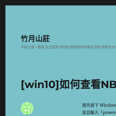
竹月山莊
半畝方塘一鑑開,天光雲影共徘徊;問渠那得清幾許,為有源頭活水
[win10]如何查看
首先按下 Wind
並且輸入「powercf