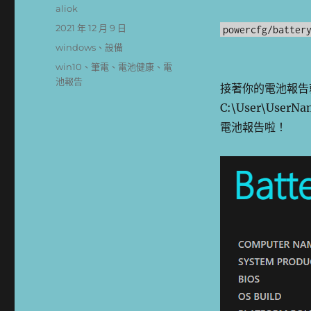
作
aliok
者
發
2021 年 12 月 9 日
powercfg/batter
佈
分
windows
、
設備
日
類
標
win10
、
筆電
、
電池健康
、
電
期:
籤
池報告
接著你的電池報告就
C:\User\Use
電池報告啦！