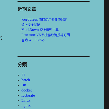
近期文章
wordpress 修補使用者外洩漏洞
線上安全掃瞄
MarkDown 線上編輯工具
Proxmox VE 新機器取消授權訂閱
的
查詢 Wi-Fi 密碼
分類
AI
batch
DB
docker
fortigate
Linux
nginx