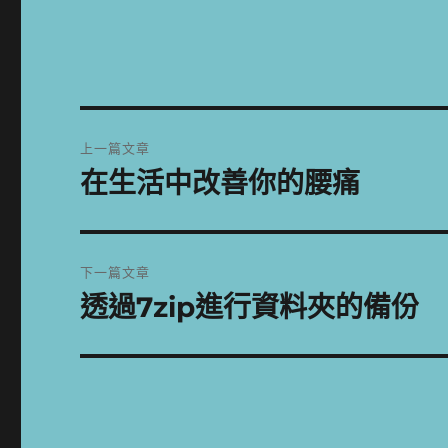
文
上一篇文章
章
在生活中改善你的腰痛
上
一
導
篇
覽
文
下一篇文章
章:
透過7zip進行資料夾的備份
下
一
篇
文
章: