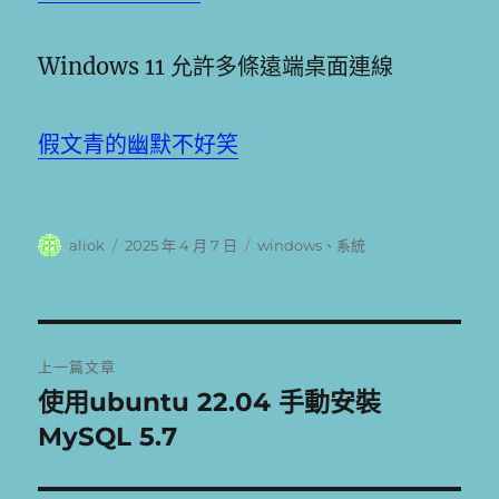
Windows 11 允許多條遠端桌面連線
假文青的幽默不好笑
作
發
分
aliok
2025 年 4 月 7 日
windows
、
系統
者
佈
類
日
期:
文
上一篇文章
章
使用ubuntu 22.04 手動安裝
上
一
MySQL 5.7
導
篇
覽
文