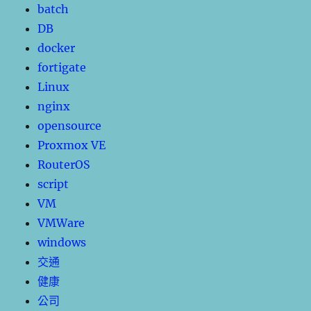
batch
DB
docker
fortigate
Linux
nginx
opensource
Proxmox VE
RouterOS
script
VM
VMWare
windows
交通
健康
公司