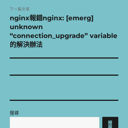
章:
下一篇文章
nginx報錯nginx: [emerg]
下
一
unknown
篇
“connection_upgrade” variable
文
的解決辦法
章:
搜尋
搜
尋