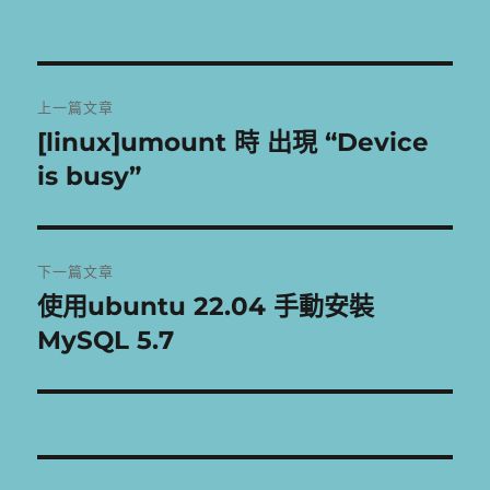
者
佈
類
日
期:
文
上一篇文章
章
[linux]umount 時 出現 “Device
上
一
is busy”
導
篇
覽
文
章:
下一篇文章
使用ubuntu 22.04 手動安裝
下
一
MySQL 5.7
篇
文
章: