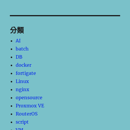
分類
AI
batch
DB
docker
fortigate
Linux
nginx
opensource
Proxmox VE
RouterOS
script