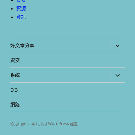
資安
資源
資訊
展
好文章分享
開
子
選
資安
單
展
系統
開
子
選
DB
單
網路
竹月山莊
本站採用 WordPress 建置