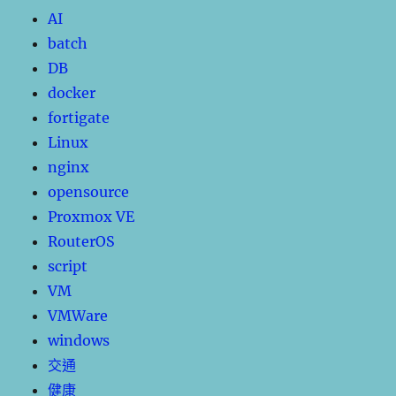
AI
batch
DB
docker
fortigate
Linux
nginx
opensource
Proxmox VE
RouterOS
script
VM
VMWare
windows
交通
健康