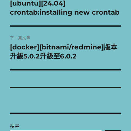
章
[ubuntu][24.04]
上
一
crontab:installing new crontab
導
篇
覽
文
章:
下一篇文章
[docker][bitnami/redmine]版本
下
一
升級5.0.2升級至6.0.2
篇
文
章:
搜尋