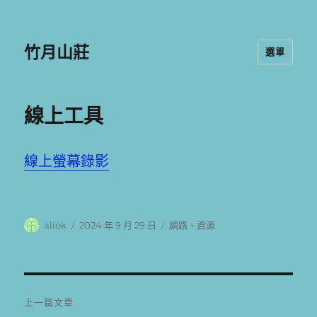
竹月山莊
選單
線上工具
線上螢幕錄影
作
發
分
aliok
2024 年 9 月 29 日
網路
、
資源
者
佈
類
日
期:
文
上一篇文章