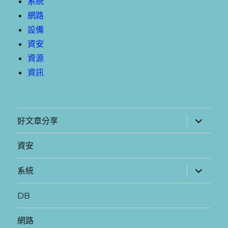
系統
網路
設備
資安
資源
資訊
展
好文章分享
開
子
選
資安
單
展
系統
開
子
選
DB
單
網路