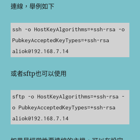
連線，舉例如下
ssh -o HostKeyAlgorithms=+ssh-rsa -o 
PubkeyAcceptedKeyTypes=+ssh-rsa 
或者sftp也可以使用
sftp -o HostKeyAlgorithms=+ssh-rsa -
o PubkeyAcceptedKeyTypes=+ssh-rsa 