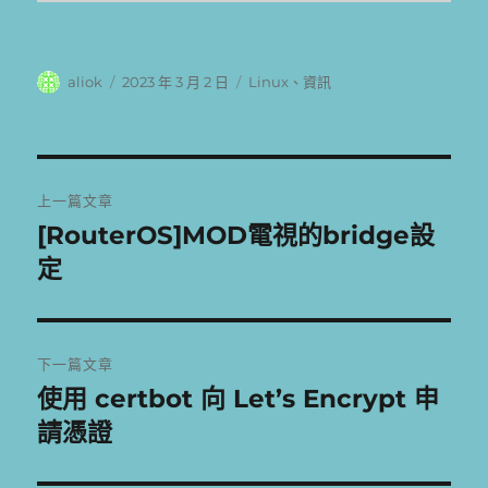
作
發
分
aliok
2023 年 3 月 2 日
Linux
、
資訊
者
佈
類
日
期:
文
上一篇文章
章
[RouterOS]MOD電視的bridge設
上
一
定
導
篇
覽
文
章:
下一篇文章
使用 certbot 向 Let’s Encrypt 申
下
一
請憑證
篇