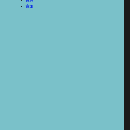
資源
資訊
打
在
果
車
不
！
對