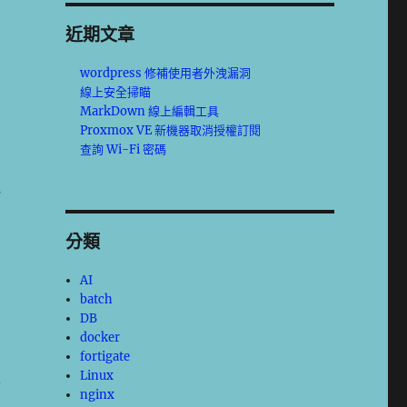
在
近期文章
，
wordpress 修補使用者外洩漏洞
神
線上安全掃瞄
MarkDown 線上編輯工具
Proxmox VE 新機器取消授權訂閱
查詢 Wi-Fi 密碼
把
察
分類
AI
batch
車
DB
docker
，
fortigate
記
Linux
nginx