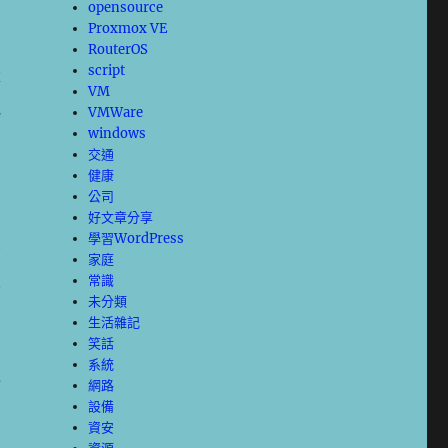
opensource
Proxmox VE
RouterOS
較
script
VM
把
VMWare
windows
交通
健康
公司
好文章分享
學習WordPress
子
家庭
年
常識
未分類
上
生活雜記
笑話
車
系統
何
網路
設備
資安