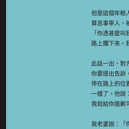
但是這個年輕
算息事寧人，
「你憑甚麼叫
路上攔下來，
此話一出，對
你要提出告訴
停在路上的位
一樣了。他說
我就給你道歉
我老婆說：「