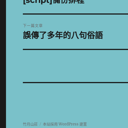
[script]備份排程
一
導
篇
覽
文
下一篇文章
章:
誤傳了多年的八句俗語
下
一
篇
文
章:
竹月山莊
本站採用 WordPress 建置