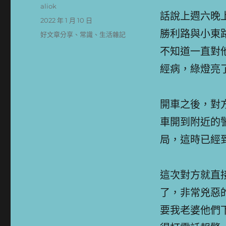
作
aliok
話說上週六晚
者
發
2022 年 1 月 10 日
佈
勝利路與小東
分
好文章分享
、
常識
、
生活雜記
日
類
不知道一直對
期:
經病，綠燈亮
開車之後，對
車開到附近的
局，這時已經
這次對方就直
了，非常兇惡
要我老婆他們