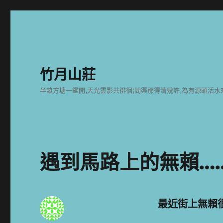
竹月山莊
半畝方塘一鑑開,天光雲影共徘徊;問渠那得清幾許,為有源頭活水
遇到馬路上的無賴…
最近街上無賴