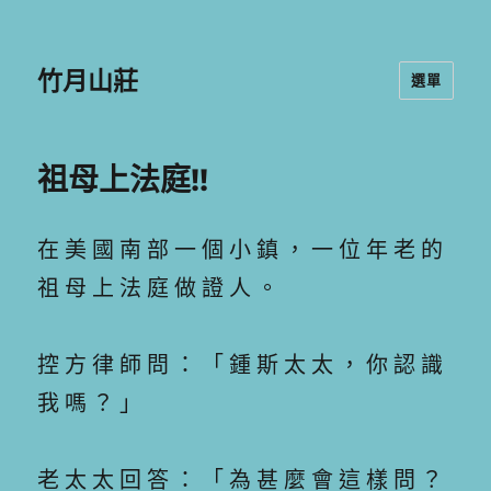
竹月山莊
選單
祖母上法庭!!
在 美 國 南 部 一 個 小 鎮 ， 一 位 年 老 的
祖 母 上 法 庭 做 證 人 。
控 方 律 師 問 ： 「 鍾 斯 太 太 ， 你 認 識
我 嗎 ？ 」
老 太 太 回 答 ： 「 為 甚 麼 會 這 樣 問 ？