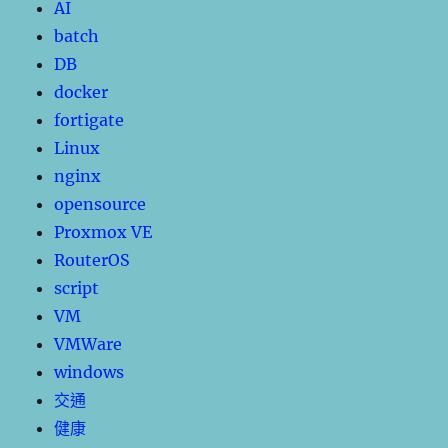
AI
batch
DB
docker
fortigate
Linux
nginx
opensource
Proxmox VE
RouterOS
script
VM
VMWare
windows
交通
健康