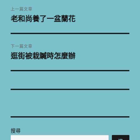
文
上一篇文章
章
老和尚養了一盆蘭花
上
一
導
篇
覽
文
下一篇文章
章:
逛街被栽贓時怎麼辦
下
一
篇
文
章:
搜尋