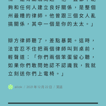
夠 和 任 何 人 建 立 良 好 關 係 ， 是 整 個
州 最 糟 的 律 師 。 他 曾 跟 三 個 女 人 亂
搞 關 係 ， 其 中 一 個 是 你 的 太 太 。 」
辯 方 律 師 聽 了 ， 差 點 暴 斃 。 這 時 ，
法 官 忍 不 住 把 兩 個 律 師 叫 到 桌 前 ，
輕 聲 道 ： 「 你 們 兩 個 笨 蛋 留 心 聽 ，
如 果 你 們 敢 問 她 認 不 認 識 我 ， 我 就
立 刻 送 你 們 上 電 椅 。 」
作
發
分
aliok
2021 年 12 月 22 日
笑話
者
佈
類
日
期: