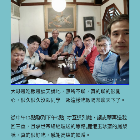
大夥邊吃飯邊談天說地，無所不聊，真的聊的很開
心，很久很久沒跟同學一起這樣吃飯喝茶聊天下了。
從中午12點聊到下午5點, 才互道別離，讓志華再送我
回三重，且承世宗總經理送的等路,鹿港玉珍齋的鳳梨
酥，真的很好吃，感謝高總的饋贈。