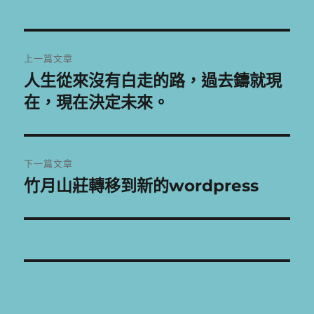
日
期:
文
上一篇文章
章
人生從來沒有白走的路，過去鑄就現
上
一
在，現在決定未來。
導
篇
覽
文
章:
下一篇文章
竹月山莊轉移到新的wordpress
下
一
篇
文
章: