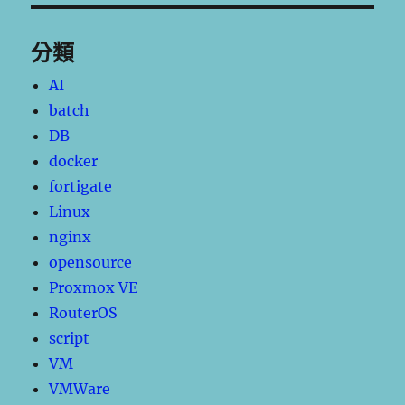
分類
AI
batch
DB
docker
fortigate
Linux
nginx
opensource
Proxmox VE
RouterOS
script
VM
VMWare