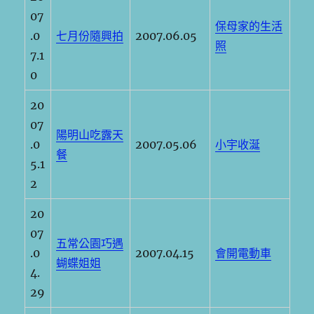
07
保母家的生活
.0
七月份隨興拍
2007.06.05
照
7.1
0
20
07
陽明山吃露天
.0
2007.05.06
小宇收涎
餐
5.1
2
20
07
五常公園巧遇
.0
2007.04.15
會開電動車
蝴蝶姐姐
4.
29