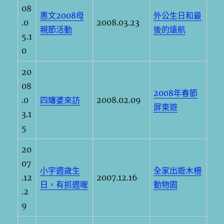
08
惠文2008母
外公生日和最
.0
2008.03.23
親節活動
後的遠航
5.1
0
20
08
2008年春節
.0
四嬸婆來訪
2008.02.09
屏東遊
3.1
5
20
07
小宇週歲生
全家出遊木柵
.12
2007.12.16
日，有抓週喔
動物園
.2
9