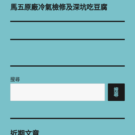
章:
馬五原廠冷氣檢修及深坑吃豆腐
下
一
篇
文
章:
搜尋
搜
尋
近期文章