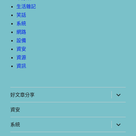
生活雜記
笑話
系統
網路
設備
資安
資源
資訊
展
好文章分享
開
子
選
資安
單
展
系統
開
子