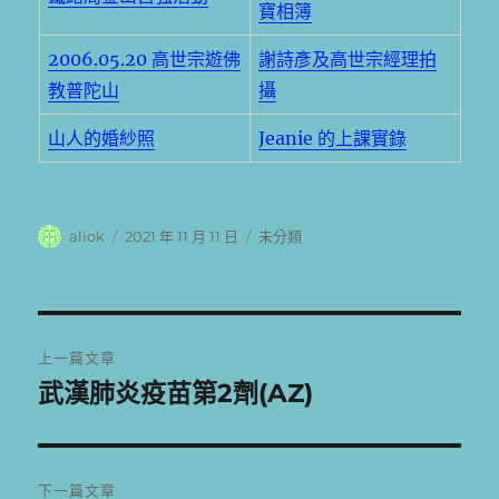
寶相簿
2006.05.20 高世宗遊佛
謝詩彥及高世宗經理拍
教普陀山
攝
山人的婚紗照
Jeanie 的上課實錄
作
發
分
aliok
2021 年 11 月 11 日
未分類
者
佈
類
日
期:
文
上一篇文章
章
武漢肺炎疫苗第2劑(AZ)
上
一
導
篇
覽
文
下一篇文章