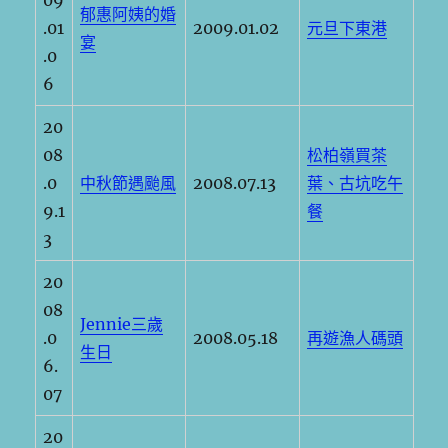
09
郁惠阿姨的婚
.01
2009.01.02
元旦下東港
宴
.0
6
20
08
松柏嶺買茶
.0
中秋節遇颱風
2008.07.13
葉、古坑吃午
9.1
餐
3
20
08
Jennie三歲
.0
2008.05.18
再遊漁人碼頭
生日
6.
07
20