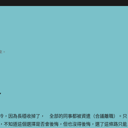
來。
冬
冷，因為長穩收掉了， 全部的同事都被資遣（合議離職）。只
，不知道這個選擇是否會後悔，但也沒得後悔，選了這條路只能