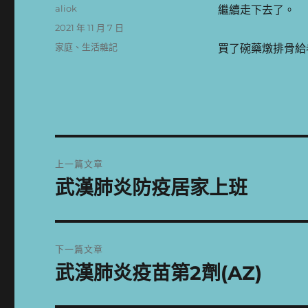
作
aliok
繼續走下去了。
者
發
2021 年 11 月 7 日
佈
分
家庭
、
生活雜記
買了碗藥燉排骨給
日
類
期:
文
上一篇文章
章
武漢肺炎防疫居家上班
上
一
導
篇
覽
文
下一篇文章
章:
武漢肺炎疫苗第2劑(AZ)
下
一