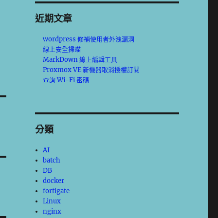
近期文章
wordpress 修補使用者外洩漏洞
線上安全掃瞄
MarkDown 線上編輯工具
Proxmox VE 新機器取消授權訂閱
查詢 Wi-Fi 密碼
分類
AI
batch
DB
docker
fortigate
Linux
nginx