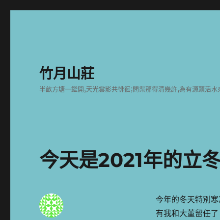
竹月山莊
半畝方塘一鑑開,天光雲影共徘徊;問渠那得清幾許,為有源頭活水
今天是2021年的立
今年的冬天特別寒
有我和大董留任了