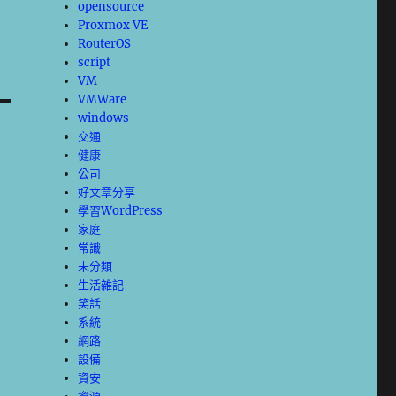
opensource
Proxmox VE
RouterOS
script
VM
VMWare
windows
交通
健康
公司
好文章分享
學習WordPress
家庭
常識
未分類
生活雜記
笑話
系統
網路
設備
資安