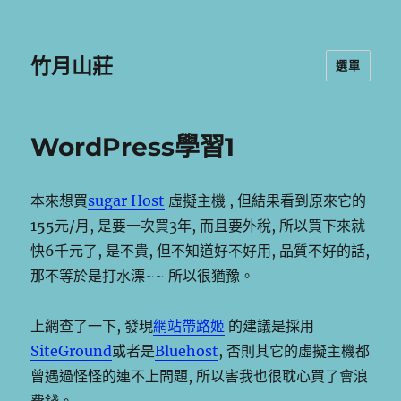
竹月山莊
選單
WordPress學習1
本來想買
sugar Host
虛擬主機 , 但結果看到原來它的
155元/月, 是要一次買3年, 而且要外稅, 所以買下來就
快6千元了, 是不貴, 但不知道好不好用, 品質不好的話,
那不等於是打水漂~~ 所以很猶豫。
上網查了一下, 發現
網站帶路姬
的建議是採用
SiteGround
或者是
Bluehost
, 否則其它的虛擬主機都
曾遇過怪怪的連不上問題, 所以害我也很耽心買了會浪