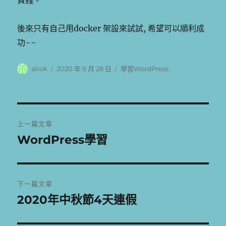
費錢。
後來只有自己用docker 架設來試試, 希望可以順利成
功~~
作
發
分
aliok
2020 年 9 月 28 日
學習WordPress
者
佈
類
日
期:
文
上一篇文章
章
WordPress學習
上
一
導
篇
覽
文
下一篇文章
章:
2020年中秋節4天連假
下
一