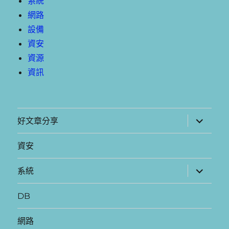
系統
網路
設備
資安
資源
資訊
展
好文章分享
開
子
選
資安
單
展
系統
開
子
選
DB
單
網路