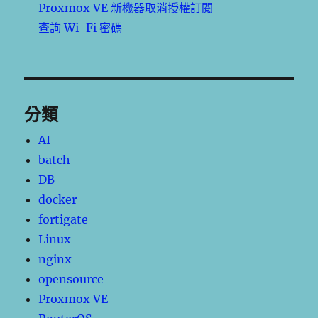
Proxmox VE 新機器取消授權訂閱
查詢 Wi-Fi 密碼
分類
AI
batch
DB
docker
fortigate
Linux
nginx
opensource
Proxmox VE