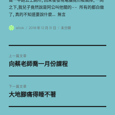
做一半跑去上廁所, 回來後發現電腦竟然被關掉, 一問
之下,我兒子竟然說是阿公叫他關的~~ 所有的都白做
了, 真的不知道要說什麼… 無言
作
發
分
aliok
2018 年 12 月 31 日
未分類
者
佈
類
日
期:
文
上一篇文章
章
向蔡老師喬一月份課程
上
一
導
篇
覽
文
下一篇文章
章:
大地腳痛得睡不著
下
一
篇