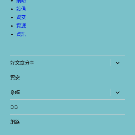
網路
設備
資安
資源
資訊
展
好文章分享
開
子
選
資安
單
展
系統
開
子
選
DB
單
網路