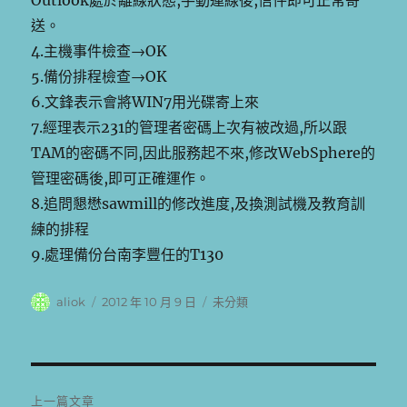
Outlook處於離線狀態,手動連線後,信件即可正常寄
送。
4.主機事件檢查→OK
5.備份排程檢查→OK
6.文鋒表示會將WIN7用光碟寄上來
7.經理表示231的管理者密碼上次有被改過,所以跟
TAM的密碼不同,因此服務起不來,修改WebSphere的
管理密碼後,即可正確運作。
8.追問懇懋sawmill的修改進度,及換測試機及教育訓
練的排程
9.處理備份台南李豐任的T130
作
發
分
aliok
2012 年 10 月 9 日
未分類
者
佈
類
日
期:
文
上一篇文章