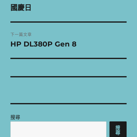
章
國慶日
上
一
導
篇
覽
文
下一篇文章
章:
HP DL380P Gen 8
下
一
篇
文
章:
搜尋
搜
尋