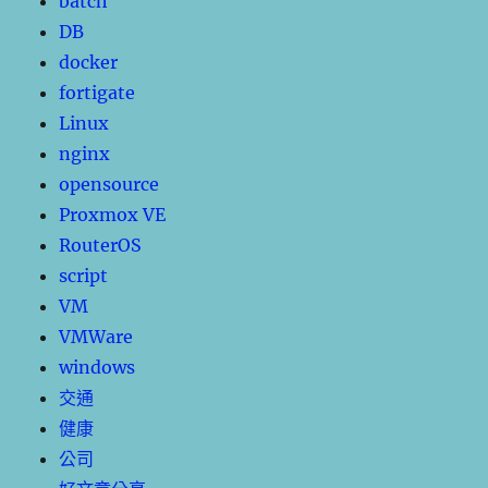
batch
DB
docker
fortigate
Linux
nginx
opensource
Proxmox VE
RouterOS
script
VM
VMWare
windows
交通
健康
公司