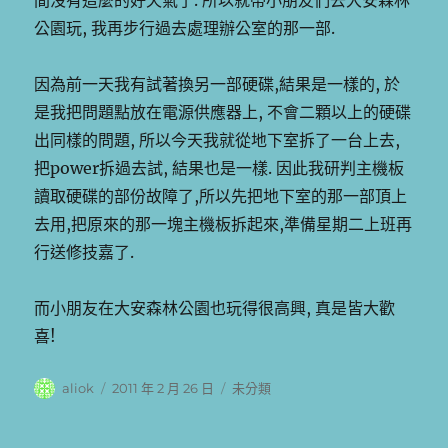
間沒有這麼的好天氣了. 所以就帶小朋友們去大安森林
公園玩, 我再步行過去處理辦公室的那一部.
因為前一天我有試著換另一部硬碟,結果是一樣的, 於
是我把問題點放在電源供應器上, 不會二顆以上的硬碟
出同樣的問題, 所以今天我就從地下室拆了一台上去,
把power拆過去試, 結果也是一樣. 因此我研判主機板
讀取硬碟的部份故障了,所以先把地下室的那一部頂上
去用,把原來的那一塊主機板拆起來,準備星期二上班再
行送修技嘉了.
而小朋友在大安森林公園也玩得很高興, 真是皆大歡
喜!
作
發
分
aliok
2011 年 2 月 26 日
未分類
者
佈
類
日