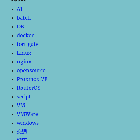
AI
batch
DB
docker
fortigate
Linux
nginx
opensource
Proxmox VE
RouterOS
script
VM
VMWare
windows
交通