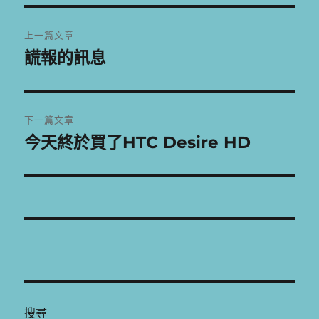
期:
文
上一篇文章
章
謊報的訊息
上
一
導
篇
覽
文
下一篇文章
章:
今天終於買了HTC Desire HD
下
一
篇
文
章:
搜尋