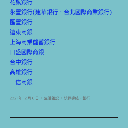
花旗銀行
永豐銀行(建華銀行．台北國際商業銀行)
匯豐銀行
遠東商銀
上海商業儲蓄銀行
日盛國際商銀
台中銀行
高雄銀行
三信商銀
發
分
標
2021 年 12 月 6 日
生活雜記
快速連結
、
銀行
佈
類
籤
日
期: