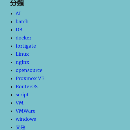
分類
AI
batch
DB
docker
fortigate
Linux
nginx
opensource
Proxmox VE
RouterOS
script
VM
VMWare
windows
交通