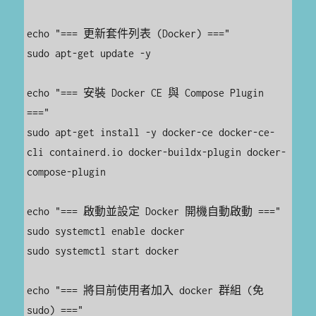
echo "=== 更新套件列表 (Docker) ==="

sudo apt-get update -y

echo "=== 安裝 Docker CE 與 Compose Plugin 
==="

sudo apt-get install -y docker-ce docker-ce-
cli containerd.io docker-buildx-plugin docker-
compose-plugin

echo "=== 啟動並設定 Docker 開機自動啟動 ==="

sudo systemctl enable docker

sudo systemctl start docker

echo "=== 將目前使用者加入 docker 群組 (免 
sudo) ==="
