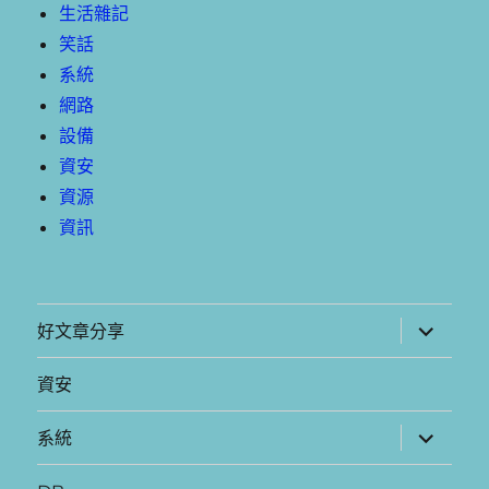
生活雜記
笑話
系統
網路
設備
資安
資源
資訊
展
好文章分享
開
子
選
資安
單
展
系統
開
子
選