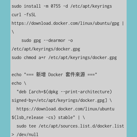
sudo install -m 0755 -d /etc/apt/keyrings

curl -fsSL 
https://download.docker.com/linux/ubuntu/gpg | 
\

    sudo gpg --dearmor -o 
/etc/apt/keyrings/docker.gpg

sudo chmod a+r /etc/apt/keyrings/docker.gpg

echo "=== 新增 Docker 套件來源 ==="

echo \

  "deb [arch=$(dpkg --print-architecture) 
signed-by=/etc/apt/keyrings/docker.gpg] \

  https://download.docker.com/linux/ubuntu 
$(lsb_release -cs) stable" | \

  sudo tee /etc/apt/sources.list.d/docker.list 
> /dev/null
