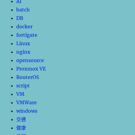
AI
batch
DB
docker
fortigate
Linux
nginx
opensource
Proxmox VE
RouterOS
script
VM
VMWare
windows
交通
健康