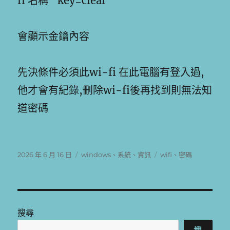
fi 名稱” key=clear
會顯示金鑰內容
先決條件必須此wi-fi 在此電腦有登入過,
他才會有紀錄,刪除wi-fi後再找到則無法知
道密碼
發
分
標
2026 年 6 月 16 日
windows
、
系統
、
資訊
wifi
、
密碼
佈
類
籤
日
期:
搜尋