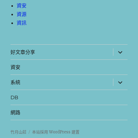
資安
資源
資訊
展
好文章分享
開
子
選
資安
單
展
系統
開
子
選
DB
單
網路
竹月山莊
本站採用 WordPress 建置