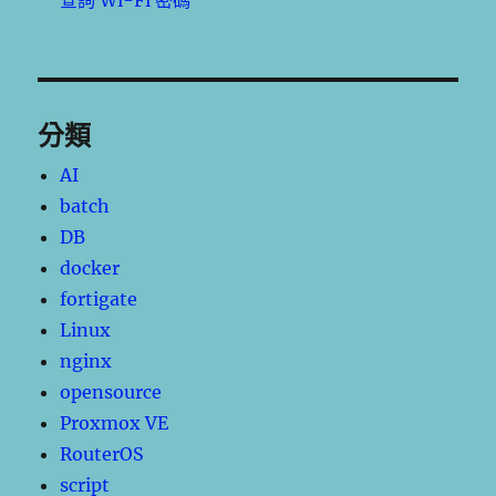
查詢 Wi-Fi 密碼
分類
AI
batch
DB
docker
fortigate
Linux
nginx
opensource
Proxmox VE
RouterOS
script