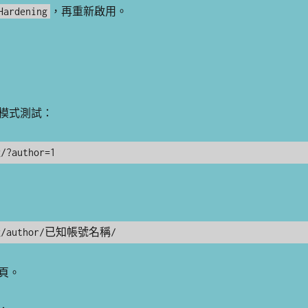
，再重新啟用。
Hardening
模式測試：
?author=1
址/author/已知帳號名稱/
頁。