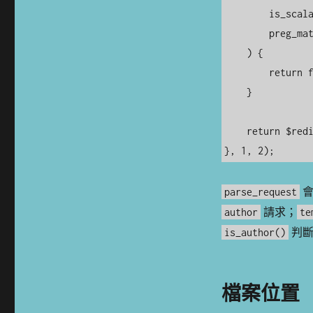
        is_scalar($_GET['author']) &&

        preg_match('/^\d+$/', (string) $_GET['author'])

    ) {

        return false;

    }

    return $redirect_url;

}, 1, 2);
會
parse_request
請求；
author
te
判斷
is_author()
檔案位置