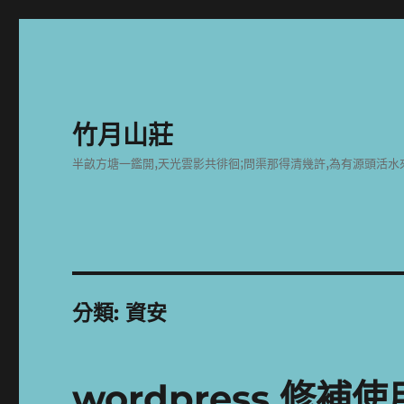
竹月山莊
半畝方塘一鑑開,天光雲影共徘徊;問渠那得清幾許,為有源頭活水
分類:
資安
wordpress 修