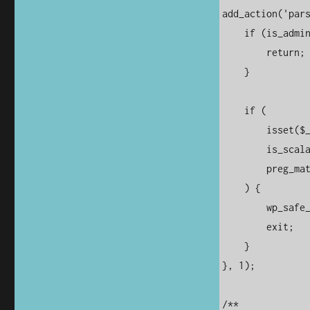
add_action('pars
    if (is_admin()) {

        return;

    }

    if (

        isset($_GET['author']) &&

        is_scalar($_GET['author']) &&

        preg_match('/^\d+$/', (string) $_GET['author'])

    ) {

        wp_safe_redirect(home_url('/'), 302);

        exit;

    }

}, 1);

/**
