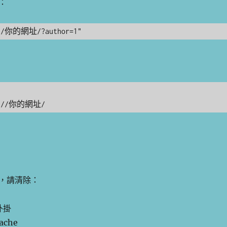
：
://你的網址/?author=1"
ps://你的網址/
，請清除：
取外掛
ache