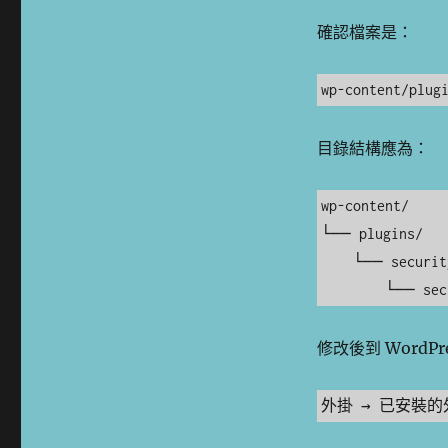
確認檔案是：
wp-content/plug
目錄結構應為：
wp-content/

└── plugins/

    └── security-hardening/

        └─
修改後到 WordPr
外掛 → 已安裝的