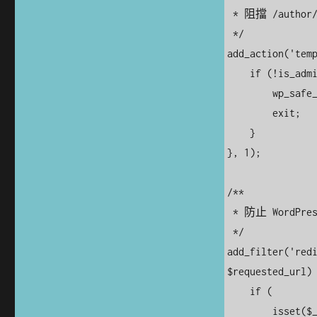
 * 阻擋 /author/帳號名稱/ 作者彙整頁。

 */

add_action('temp
    if (!is_admin() && is_author()) {

        wp_safe_redirect(home_url('/'), 302);

        exit;

    }

}, 1);

/**

 * 防止 WordPress 將 ?author=1 自動轉成 /author/帳號名稱/。

 */

add_filter('redi
$requested_url) 
    if (

        isset($_GET['author']) &&
