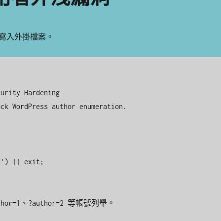
寫入外掛檔案。
urity Hardening

ck WordPress author enumeration.

') || exit;
