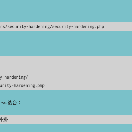
ins/security-hardening/security-hardening.php
─ security-hardening.php
ess 後台：
外掛