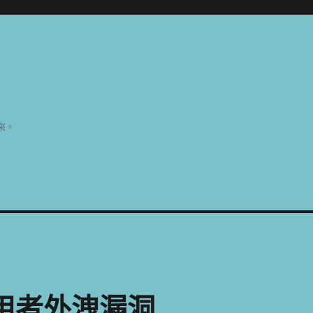
來。
補使用者外洩漏洞