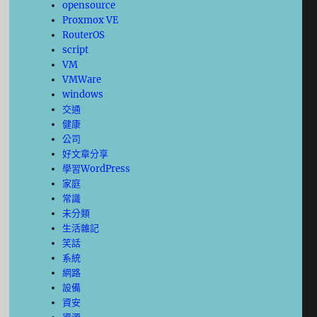
opensource
Proxmox VE
RouterOS
script
VM
VMWare
windows
交通
健康
公司
好文章分享
學習WordPress
家庭
常識
未分類
生活雜記
笑話
系統
網路
設備
資安