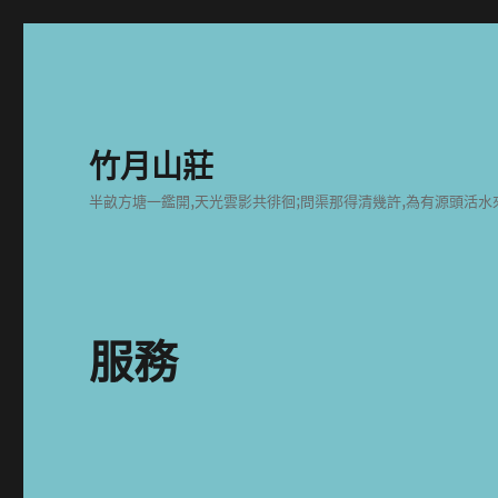
竹月山莊
半畝方塘一鑑開,天光雲影共徘徊;問渠那得清幾許,為有源頭活水
服務