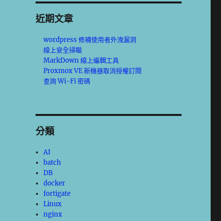
近期文章
wordpress 修補使用者外洩漏洞
線上安全掃瞄
MarkDown 線上編輯工具
Proxmox VE 新機器取消授權訂閱
查詢 Wi-Fi 密碼
分類
AI
batch
DB
docker
fortigate
Linux
nginx