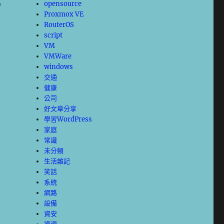
。
opensource
Proxmox VE
RouterOS
script
VM
VMWare
windows
交通
健康
公司
好文章分享
學習WordPress
家庭
常識
未分類
生活雜記
笑話
系統
網路
設備
資安